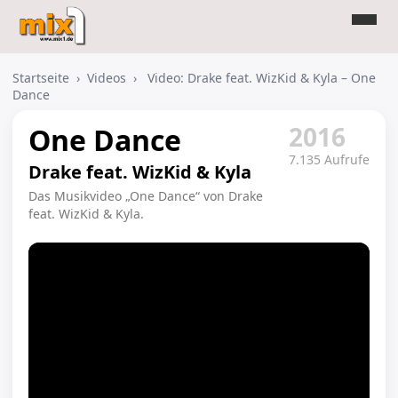
Startseite
›
Videos
›
Video: Drake feat. WizKid & Kyla – One
Dance
2016
One Dance
7.135 Aufrufe
Drake feat. WizKid & Kyla
Das Musikvideo „One Dance“ von Drake
feat. WizKid & Kyla.