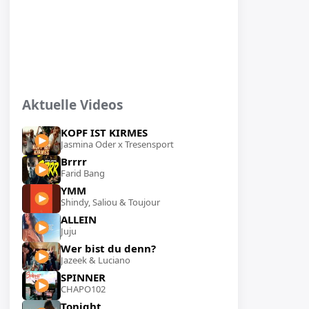
Aktuelle Videos
KOPF IST KIRMES
Jasmina Oder x Tresensport
Brrrr
Farid Bang
YMM
Shindy, Saliou & Toujour
ALLEIN
Juju
Wer bist du denn?
Jazeek & Luciano
SPINNER
CHAPO102
Tonight