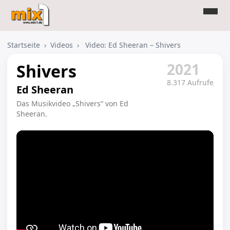
Startseite
›
Videos
›
Video: Ed Sheeran – Shivers
2021
Shivers
8.317 Aufrufe
Ed Sheeran
Das Musikvideo „Shivers“ von Ed
Sheeran.