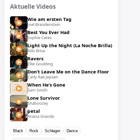
Aktuelle Videos
Wie am ersten Tag
Joel Brandenstein
Best You Ever Had
Sophie Cates
Light Up the Night (La Noche Brilla)
Nilo Brisa
Ravers
Ellie Goulding
Don’t Leave Me on the Dance Floor
Carly Rae Jepsen
When He’s Gone
Sam Smith
Lone Survivor
Shaboozey
petal
Ariana Grande
Black
Rock
Schlager
Dance