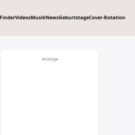
 Finder
Videos
Musik
News
Geburtstage
Cover-Rotation
Anzeige