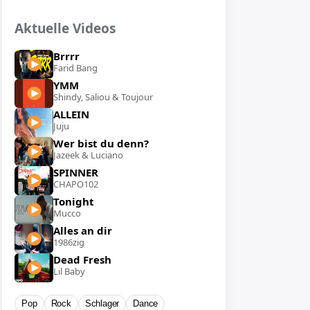
Aktuelle Videos
Brrrr
Farid Bang
YMM
Shindy, Saliou & Toujour
ALLEIN
Juju
Wer bist du denn?
Jazeek & Luciano
SPINNER
CHAPO102
Tonight
Mucco
Alles an dir
1986zig
Dead Fresh
Lil Baby
Pop
Rock
Schlager
Dance