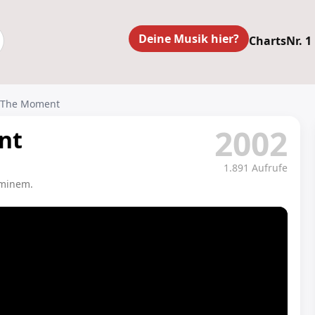
Deine Musik hier?
Charts
Nr. 1
r The Moment
2002
nt
1.891 Aufrufe
Eminem.