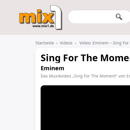
Startseite
›
Videos
›
Video: Eminem – Sing Fo
Sing For The Mome
Eminem
Das Musikvideo „Sing For The Moment“ von 