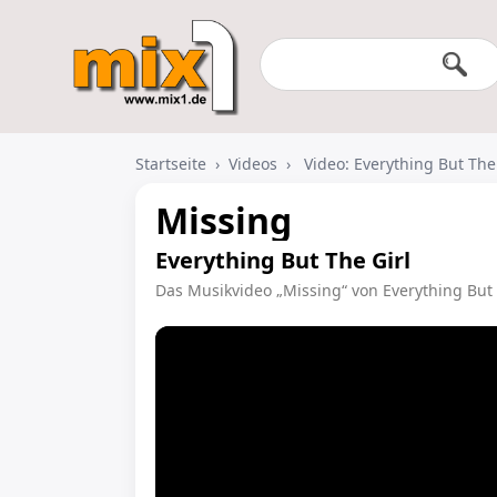
Startseite
›
Videos
›
Video: Everything But The
Missing
Everything But The Girl
Das Musikvideo „Missing“ von Everything But 