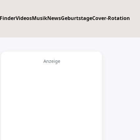
 Finder
Videos
Musik
News
Geburtstage
Cover-Rotation
Anzeige