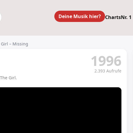
Deine Musik hier?
Charts
Nr. 1
 Girl – Missing
1996
2.393 Aufrufe
The Girl.