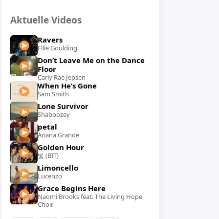
Aktuelle Videos
Ravers
Ellie Goulding
Don’t Leave Me on the Dance
Floor
Carly Rae Jepsen
When He’s Gone
Sam Smith
Lone Survivor
Shaboozey
petal
Ariana Grande
Golden Hour
빛 (BIT)
Limoncello
Lucenzo
Grace Begins Here
Naomi Brooks feat. The Living Hope
Choir