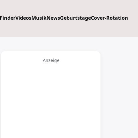
 Finder
Videos
Musik
News
Geburtstage
Cover-Rotation
Anzeige