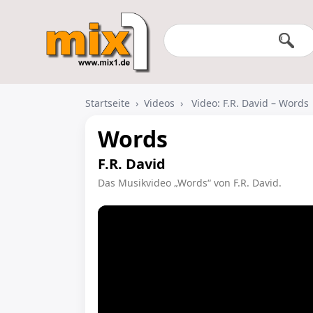
Startseite
›
Videos
›
Video: F.R. David – Words
Words
F.R. David
Das Musikvideo „Words“ von F.R. David.