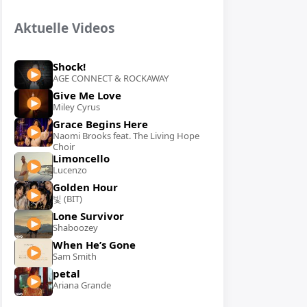
Aktuelle Videos
Shock!
AGE CONNECT & ROCKAWAY
Give Me Love
Miley Cyrus
Grace Begins Here
Naomi Brooks feat. The Living Hope
Choir
Limoncello
Lucenzo
Golden Hour
빛 (BIT)
Lone Survivor
Shaboozey
When He’s Gone
Sam Smith
petal
Ariana Grande