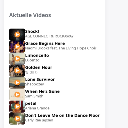
Aktuelle Videos
Shock!
AGE CONNECT & ROCKAWAY
Grace Begins Here
Naomi Brooks feat. The Living Hope Choir
Limoncello
Lucenzo
Golden Hour
빛 (BIT)
Lone Survivor
Shaboozey
When He’s Gone
Sam Smith
petal
Ariana Grande
Don’t Leave Me on the Dance Floor
Carly Rae Jepsen