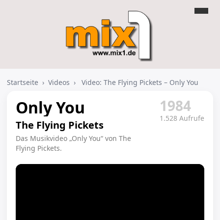
Startseite
›
Videos
›
Video: The Flying Pickets – Only You
1984
Only You
1.528 Aufrufe
The Flying Pickets
Das Musikvideo „Only You“ von The
Flying Pickets.