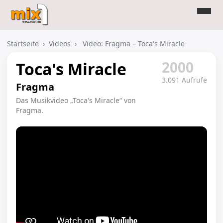
Startseite
›
Videos
›
Video: Fragma – Toca's Miracle
2000
Toca's Miracle
3.091 Aufrufe
Fragma
Das Musikvideo „Toca's Miracle“ von
Fragma.