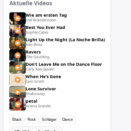
Aktuelle Videos
Wie am ersten Tag
Joel Brandenstein
Best You Ever Had
Sophie Cates
Light Up the Night (La Noche Brilla)
Nilo Brisa
Ravers
Ellie Goulding
Don’t Leave Me on the Dance Floor
Carly Rae Jepsen
When He’s Gone
Sam Smith
Lone Survivor
Shaboozey
petal
Ariana Grande
Black
Rock
Schlager
Dance