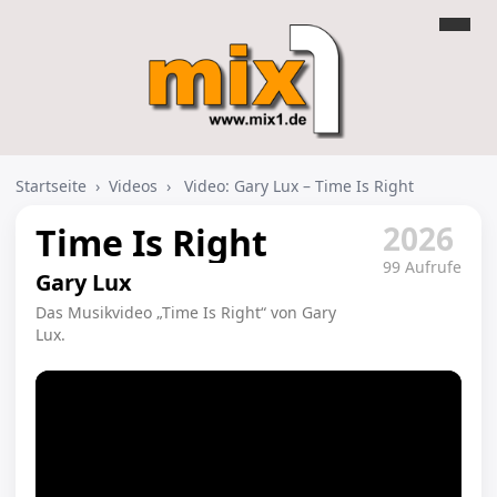
Startseite
›
Videos
›
Video: Gary Lux – Time Is Right
2026
Time Is Right
99 Aufrufe
Gary Lux
Das Musikvideo „Time Is Right“ von Gary
Lux.