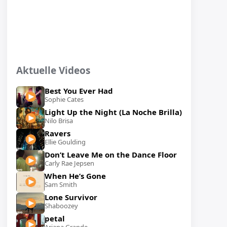
Aktuelle Videos
Best You Ever Had
Sophie Cates
Light Up the Night (La Noche Brilla)
Nilo Brisa
Ravers
Ellie Goulding
Don’t Leave Me on the Dance Floor
Carly Rae Jepsen
When He’s Gone
Sam Smith
Lone Survivor
Shaboozey
petal