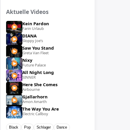
Aktuelle Videos
Kein Pardon
Farin Urlaub
DIANA
Sloppy Joe’s
Saw You Stand
Greta Van Fleet
Nixy
Future Palace
All Night Long
SINNER
Here She Comes
Airbourne
Gjallarhorn
Amon Amarth
The Way You Are
Electric Callboy
Black
Pop
Schlager
Dance