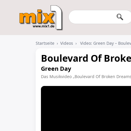
Startseite
›
Videos
›
Video: Green Day – Boule
Boulevard Of Brok
Green Day
Das Musikvideo „Boulevard Of Broken Dreams