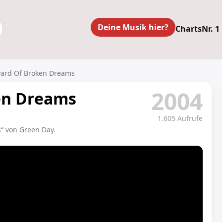
Deine Musik hier?
Charts
Nr. 1
vard Of Broken Dreams
2004
en Dreams
1.605 Aufrufe
“ von Green Day.