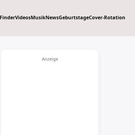
 Finder
Videos
Musik
News
Geburtstage
Cover-Rotation
Anzeige