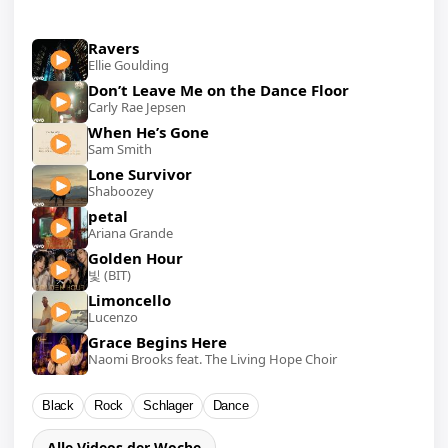
Ravers
Ellie Goulding
Don’t Leave Me on the Dance Floor
Carly Rae Jepsen
When He’s Gone
Sam Smith
Lone Survivor
Shaboozey
petal
Ariana Grande
Golden Hour
빛 (BIT)
Limoncello
Lucenzo
Grace Begins Here
Naomi Brooks feat. The Living Hope Choir
Black
Rock
Schlager
Dance
Alle Videos der Woche