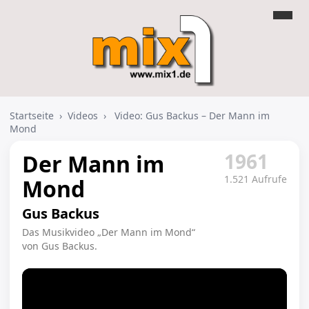
Startseite
›
Videos
›
Video: Gus Backus – Der Mann im
Mond
1961
Der Mann im
1.521 Aufrufe
Mond
Gus Backus
Das Musikvideo „Der Mann im Mond“
von Gus Backus.