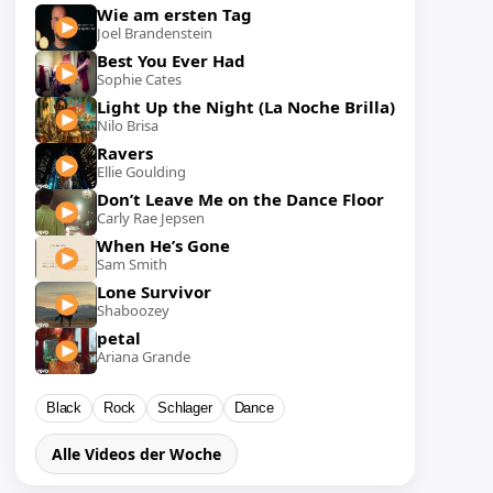
Wie am ersten Tag
Joel Brandenstein
Best You Ever Had
Sophie Cates
Light Up the Night (La Noche Brilla)
Nilo Brisa
Ravers
Ellie Goulding
Don’t Leave Me on the Dance Floor
Carly Rae Jepsen
When He’s Gone
Sam Smith
Lone Survivor
Shaboozey
petal
Ariana Grande
Black
Rock
Schlager
Dance
Alle Videos der Woche