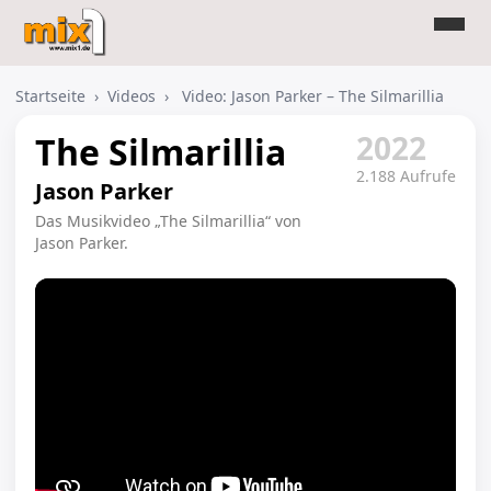
Startseite
›
Videos
›
Video: Jason Parker – The Silmarillia
2022
The Silmarillia
2.188 Aufrufe
Jason Parker
Das Musikvideo „The Silmarillia“ von
Jason Parker.