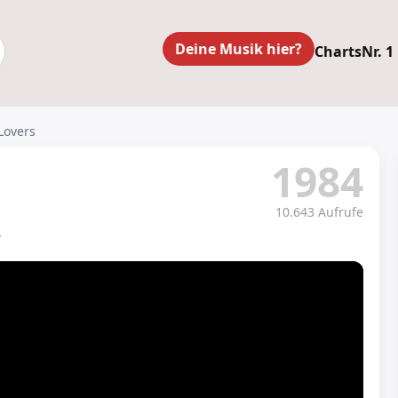
Deine Musik hier?
Charts
Nr. 1
Lovers
1984
10.643 Aufrufe
.