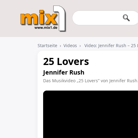
Startseite
›
Videos
›
Video: Jennifer Rush – 25 
25 Lovers
Jennifer Rush
Das Musikvideo „25 Lovers“ von Jennifer Rush