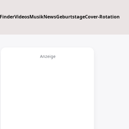
 Finder
Videos
Musik
News
Geburtstage
Cover-Rotation
Anzeige