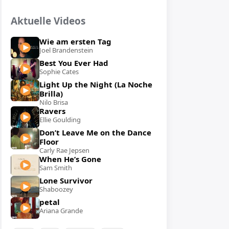
Aktuelle Videos
Wie am ersten Tag
Joel Brandenstein
Best You Ever Had
Sophie Cates
Light Up the Night (La Noche
Brilla)
Nilo Brisa
Ravers
Ellie Goulding
Don’t Leave Me on the Dance
Floor
Carly Rae Jepsen
When He’s Gone
Sam Smith
Lone Survivor
Shaboozey
petal
Ariana Grande