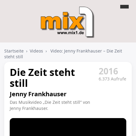
Startseite
›
Videos
›
Video: Jenny Frankhauser – Die Zeit
steht still
2016
Die Zeit steht
6.373 Aufrufe
still
Jenny Frankhauser
Das Musikvideo „Die Zeit steht still“ von
Jenny Frankhauser.