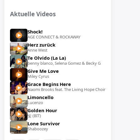
Aktuelle Videos
Shock!
AGE CONNECT & ROCKAWAY
Herz zurück
Anne West
Te Olvido (La La)
benny blanco, Selena Gomez & Becky G
Give Me Love
Miley Cyrus
Grace Begins Here
Naomi Brooks feat. The Living Hope Choir
Limoncello
Lucenzo
Golden Hour
빛 (BIT)
Lone Survivor
Shaboozey