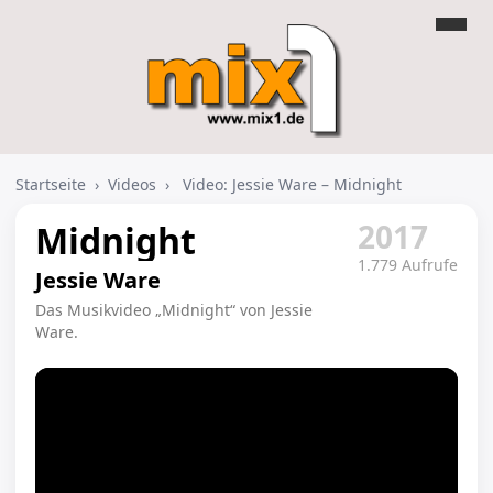
Startseite
›
Videos
›
Video: Jessie Ware – Midnight
2017
Midnight
1.779 Aufrufe
Jessie Ware
Das Musikvideo „Midnight“ von Jessie
Ware.