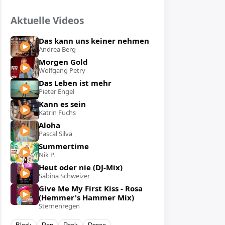
Aktuelle Videos
Das kann uns keiner nehmen
Andrea Berg
Morgen Gold
Wolfgang Petry
Das Leben ist mehr
Pieter Engel
Kann es sein
Katrin Fuchs
Aloha
Pascal Silva
Summertime
Nik P.
Heut oder nie (DJ-Mix)
Sabina Schweizer
Give Me My First Kiss - Rosa
(Hemmer's Hammer Mix)
Sternenregen