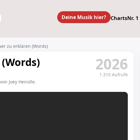
Deine Musik hier?
Charts
Nr. 1
wer zu erklären (Words)
2026
 (Words)
1.310 Aufrufe
von Joey Heindle.