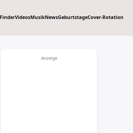
 Finder
Videos
Musik
News
Geburtstage
Cover-Rotation
Anzeige