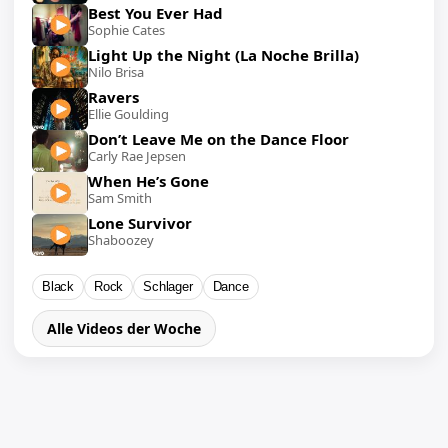
Best You Ever Had
Sophie Cates
Light Up the Night (La Noche Brilla)
Nilo Brisa
Ravers
Ellie Goulding
Don’t Leave Me on the Dance Floor
Carly Rae Jepsen
When He’s Gone
Sam Smith
Lone Survivor
Shaboozey
Black
Rock
Schlager
Dance
Alle Videos der Woche