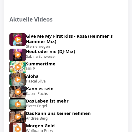
Aktuelle Videos
Give Me My First Kiss - Rosa (Hemmer's
Hammer Mix)
Sternenregen
Heut oder nie (DJ-Mix)
Sabina Schweizer
Summertime
Nik P.
Aloha
Pascal Silva
Kann es sein
Katrin Fuchs
Das Leben ist mehr
Pieter Engel
Das kann uns keiner nehmen
Andrea Berg
Morgen Gold
Wolfgang Petry