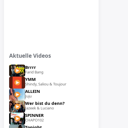
Aktuelle Videos
Brrrr
Farid Bang
YMM
Shindy, Saliou & Toujour
ALLEIN
Juju
Wer bist du denn?
Jazeek & Luciano
SPINNER
CHAPO102
Tonight