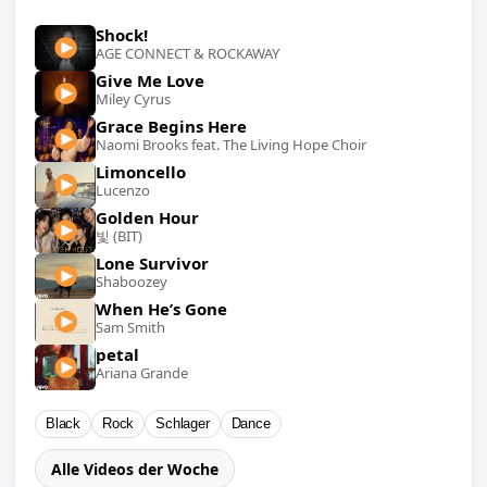
Shock!
AGE CONNECT & ROCKAWAY
Give Me Love
Miley Cyrus
Grace Begins Here
Naomi Brooks feat. The Living Hope Choir
Limoncello
Lucenzo
Golden Hour
빛 (BIT)
Lone Survivor
Shaboozey
When He’s Gone
Sam Smith
petal
Ariana Grande
Black
Rock
Schlager
Dance
Alle Videos der Woche