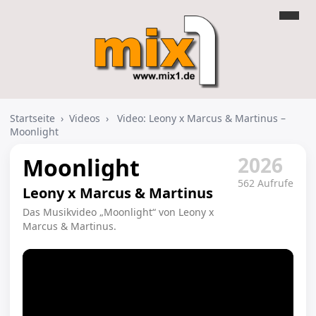
Startseite
›
Videos
›
Video: Leony x Marcus & Martinus –
Moonlight
2026
Moonlight
562 Aufrufe
Leony x Marcus & Martinus
Das Musikvideo „Moonlight“ von Leony x
Marcus & Martinus.