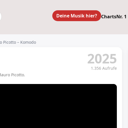
Deine Musik hier?
Charts
Nr. 1
ro Picotto – Komodo
2025
1.356 Aufrufe
auro Picotto.