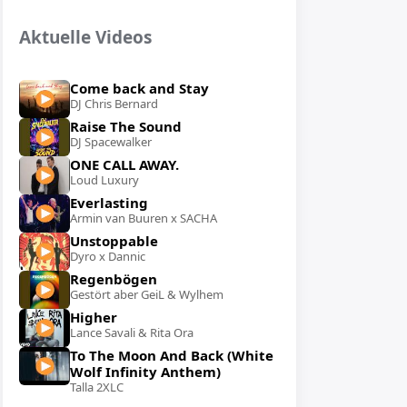
Aktuelle Videos
Come back and Stay
DJ Chris Bernard
Raise The Sound
DJ Spacewalker
ONE CALL AWAY.
Loud Luxury
Everlasting
Armin van Buuren x SACHA
Unstoppable
Dyro x Dannic
Regenbögen
Gestört aber GeiL & Wylhem
Higher
Lance Savali & Rita Ora
To The Moon And Back (White
Wolf Infinity Anthem)
Talla 2XLC