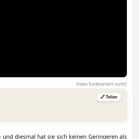
Video funktioniert nicht?
🔗 Teilen
– und diesmal hat sie sich keinen Geringeren als