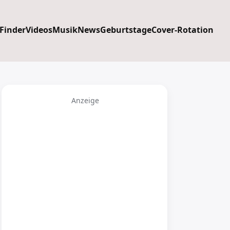
 Finder
Videos
Musik
News
Geburtstage
Cover-Rotation
Anzeige