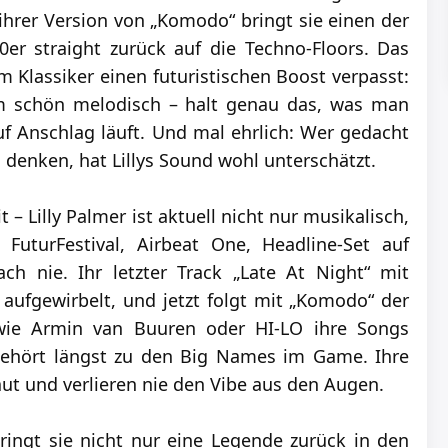
 ihrer Version von „Komodo“ bringt sie einen der
0er straight zurück auf die Techno-Floors. Das
m Klassiker einen futuristischen Boost verpasst:
em schön melodisch – halt genau das, was man
uf Anschlag läuft. Und mal ehrlich: Wer gedacht
denken, hat Lillys Sound wohl unterschätzt.
 – Lilly Palmer ist aktuell nicht nur musikalisch,
FuturFestival, Airbeat One, Headline-Set auf
ch nie. Ihr letzter Track „Late At Night“ mit
aufgewirbelt, und jetzt folgt mit „Komodo“ der
 wie Armin van Buuren oder HI-LO ihre Songs
y gehört längst zu den Big Names im Game. Ihre
aut und verlieren nie den Vibe aus den Augen.
ringt sie nicht nur eine Legende zurück in den