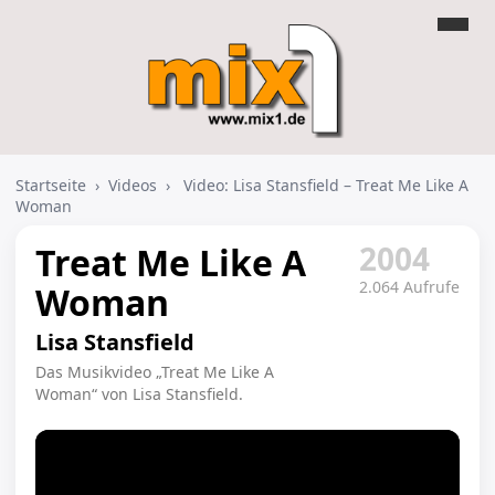
Startseite
›
Videos
›
Video: Lisa Stansfield – Treat Me Like A
Woman
2004
Treat Me Like A
2.064 Aufrufe
Woman
Lisa Stansfield
Das Musikvideo „Treat Me Like A
Woman“ von Lisa Stansfield.