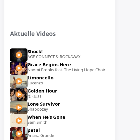
Aktuelle Videos
Shock!
AGE CONNECT & ROCKAWAY
Grace Begins Here
Naomi Brooks feat. The Living Hope Choir
Limoncello
Lucenzo
Golden Hour
빛 (BIT)
Lone Survivor
Shaboozey
When He’s Gone
Sam Smith
petal
Ariana Grande