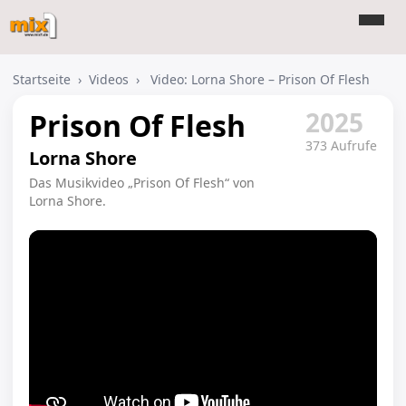
Startseite
›
Videos
›
Video: Lorna Shore – Prison Of Flesh
2025
Prison Of Flesh
373 Aufrufe
Lorna Shore
Das Musikvideo „Prison Of Flesh“ von
Lorna Shore.