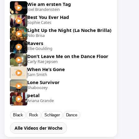
Wie am ersten Tag
Joel Brandenstein
Best You Ever Had
Sophie Cates
Light Up the Night (La Noche Brilla)
Nilo Brisa
Ravers
Ellie Goulding
Don’t Leave Me on the Dance Floor
Carly Rae Jepsen
When He’s Gone
Sam Smith
Lone Survivor
Shaboozey
petal
Ariana Grande
Black
Rock
Schlager
Dance
Alle Videos der Woche