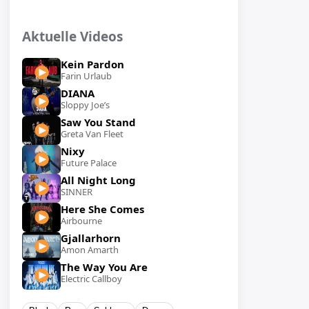
Aktuelle Videos
Kein Pardon
Farin Urlaub
DIANA
Sloppy Joe’s
Saw You Stand
Greta Van Fleet
Nixy
Future Palace
All Night Long
SINNER
Here She Comes
Airbourne
Gjallarhorn
Amon Amarth
The Way You Are
Electric Callboy