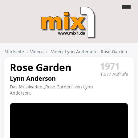
Startseite
›
Videos
›
Video: Lynn Anderson – Rose Garden
1971
Rose Garden
1.677 Aufrufe
Lynn Anderson
Das Musikvideo „Rose Garden“ von Lynn
Anderson.