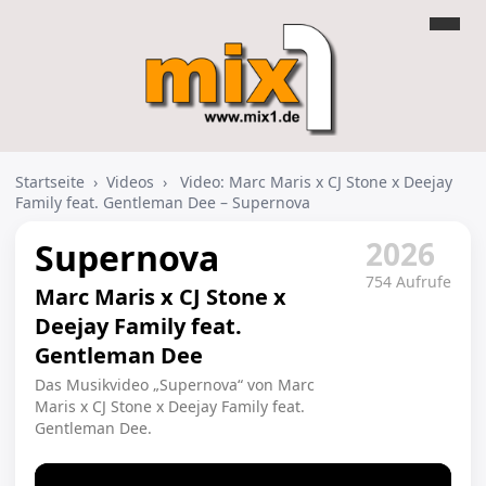
Startseite
›
Videos
›
Video: Marc Maris x CJ Stone x Deejay
Family feat. Gentleman Dee – Supernova
2026
Supernova
754 Aufrufe
Marc Maris x CJ Stone x
Deejay Family feat.
Gentleman Dee
Das Musikvideo „Supernova“ von Marc
Maris x CJ Stone x Deejay Family feat.
Gentleman Dee.