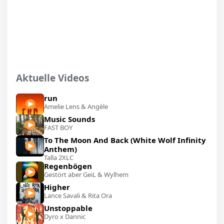
Aktuelle Videos
run
Amelie Lens & Angèle
Music Sounds
FAST BOY
To The Moon And Back (White Wolf Infinity
Anthem)
Talla 2XLC
Regenbögen
Gestört aber GeiL & Wylhem
Higher
Lance Savali & Rita Ora
Unstoppable
Dyro x Dannic