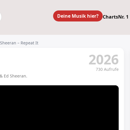
Deine Musik hier?
Charts
Nr. 1
 Sheeran – Repeat It
2026
730 Aufrufe
 & Ed Sheeran.