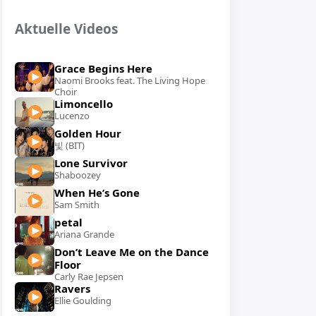
Aktuelle Videos
Grace Begins Here
Naomi Brooks feat. The Living Hope
Choir
Limoncello
Lucenzo
Golden Hour
빛 (BIT)
Lone Survivor
Shaboozey
When He’s Gone
Sam Smith
petal
Ariana Grande
Don’t Leave Me on the Dance
Floor
Carly Rae Jepsen
Ravers
Ellie Goulding