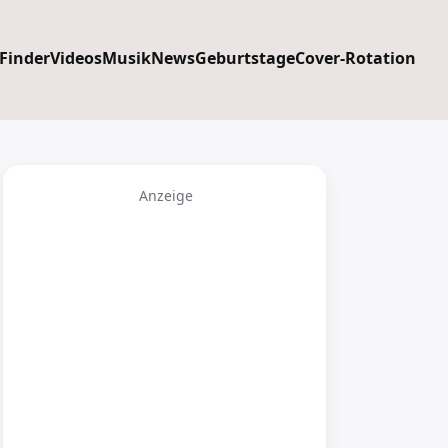
 Finder
Videos
Musik
News
Geburtstage
Cover-Rotation
Anzeige