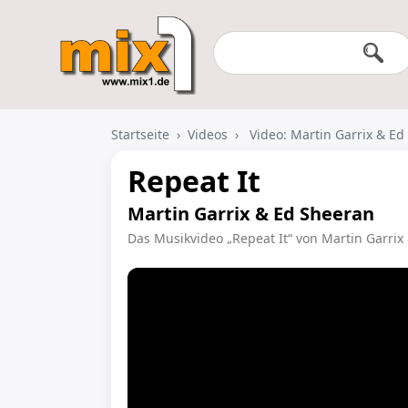
Startseite
›
Videos
›
Video: Martin Garrix & Ed
Repeat It
Martin Garrix & Ed Sheeran
Das Musikvideo „Repeat It“ von Martin Garrix