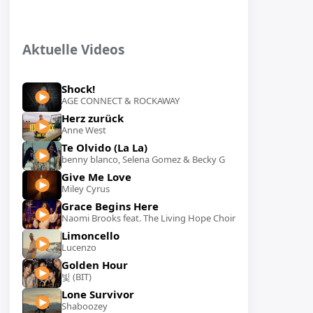
Aktuelle Videos
Shock!
AGE CONNECT & ROCKAWAY
Herz zurück
Anne West
Te Olvido (La La)
benny blanco, Selena Gomez & Becky G
Give Me Love
Miley Cyrus
Grace Begins Here
Naomi Brooks feat. The Living Hope Choir
Limoncello
Lucenzo
Golden Hour
빛 (BIT)
Lone Survivor
Shaboozey