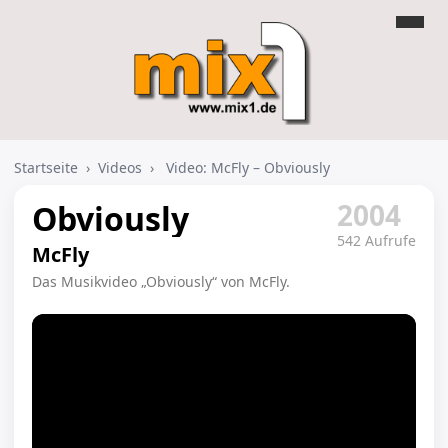
Startseite
›
Videos
›
Video: McFly – Obviously
2004
Obviously
542 Aufrufe
McFly
Das Musikvideo „Obviously“ von McFly.