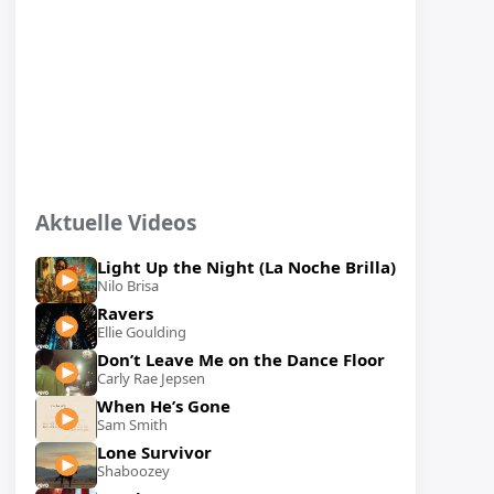
Aktuelle Videos
Light Up the Night (La Noche Brilla)
Nilo Brisa
Ravers
Ellie Goulding
Don’t Leave Me on the Dance Floor
Carly Rae Jepsen
When He’s Gone
Sam Smith
Lone Survivor
Shaboozey