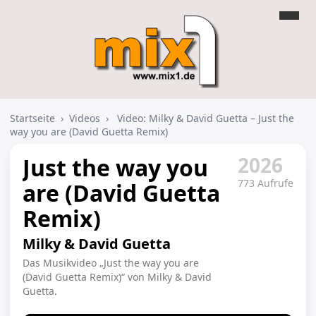
Startseite
›
Videos
›
Video: Milky & David Guetta – Just the
way you are (David Guetta Remix)
2026
Just the way you
773 Aufrufe
are (David Guetta
Remix)
Milky & David Guetta
Das Musikvideo „Just the way you are
(David Guetta Remix)“ von Milky & David
Guetta.