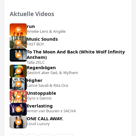
Aktuelle Videos
run
Amelie Lens & Angèle
Music Sounds
FAST BOY
To The Moon And Back (White Wolf Infinity
Anthem)
Talla 2XLC
Regenbögen
Gestört aber GeiL & Wylhem
Higher
Lance Savali & Rita Ora
Unstoppable
Dyro x Dannic
Everlasting
Armin van Buuren x SACHA
ONE CALL AWAY.
Loud Luxury