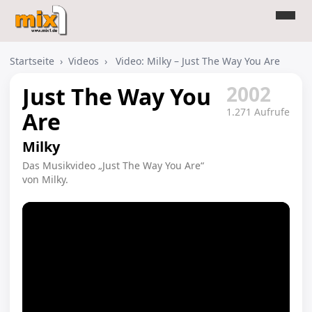
Startseite
›
Videos
›
Video: Milky – Just The Way You Are
2002
Just The Way You
1.271 Aufrufe
Are
Milky
Das Musikvideo „Just The Way You Are“
von Milky.