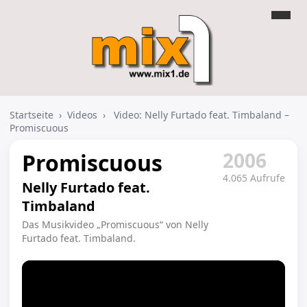
Startseite
›
Videos
›
Video: Nelly Furtado feat. Timbaland –
Promiscuous
2006
Promiscuous
4.065 Aufrufe
Nelly Furtado feat.
Timbaland
Das Musikvideo „Promiscuous“ von Nelly
Furtado feat. Timbaland.