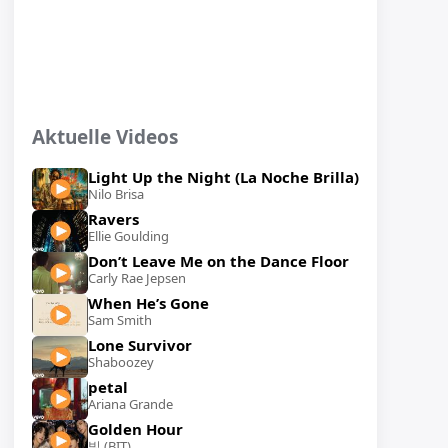
Aktuelle Videos
Light Up the Night (La Noche Brilla)
Nilo Brisa
Ravers
Ellie Goulding
Don’t Leave Me on the Dance Floor
Carly Rae Jepsen
When He’s Gone
Sam Smith
Lone Survivor
Shaboozey
petal
Ariana Grande
Golden Hour
빛 (BIT)