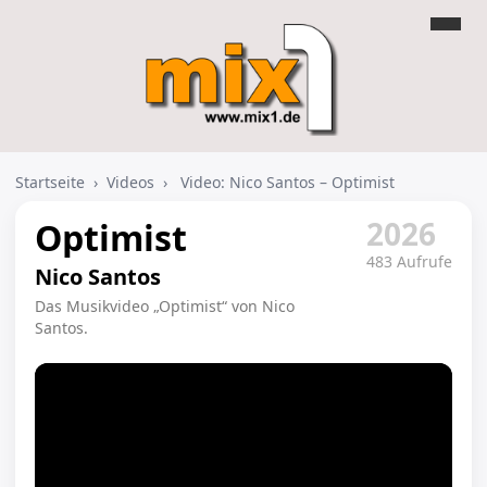
Startseite
›
Videos
›
Video: Nico Santos – Optimist
2026
Optimist
483 Aufrufe
Nico Santos
Das Musikvideo „Optimist“ von Nico
Santos.