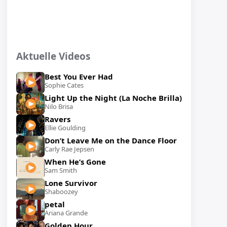
Aktuelle Videos
Best You Ever Had
Sophie Cates
Light Up the Night (La Noche Brilla)
Nilo Brisa
Ravers
Ellie Goulding
Don’t Leave Me on the Dance Floor
Carly Rae Jepsen
When He’s Gone
Sam Smith
Lone Survivor
Shaboozey
petal
Ariana Grande
Golden Hour