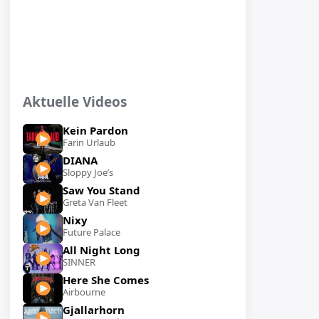
Aktuelle Videos
Kein Pardon
Farin Urlaub
DIANA
Sloppy Joe’s
Saw You Stand
Greta Van Fleet
Nixy
Future Palace
All Night Long
SINNER
Here She Comes
Airbourne
Gjallarhorn