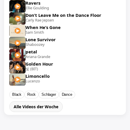
Ravers
Ellie Goulding
Don’t Leave Me on the Dance Floor
Carly Rae Jepsen
When He’s Gone
Sam Smith
Lone Survivor
Shaboozey
petal
Ariana Grande
Golden Hour
빛 (BIT)
Limoncello
Lucenzo
Black
Rock
Schlager
Dance
Alle Videos der Woche