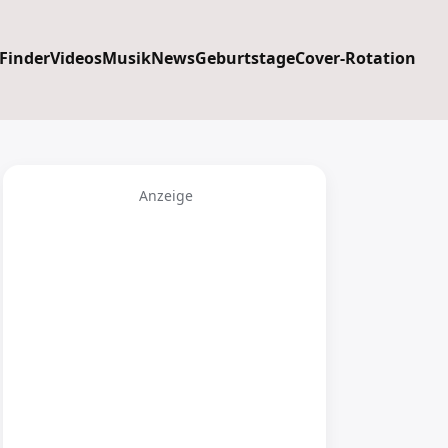
 Finder
Videos
Musik
News
Geburtstage
Cover-Rotation
Anzeige