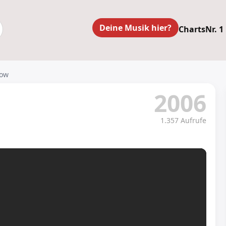
Deine Musik hier?
Charts
Nr. 1
row
2006
1.357 Aufrufe