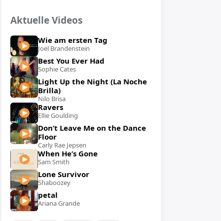
Aktuelle Videos
Wie am ersten Tag
Joel Brandenstein
Best You Ever Had
Sophie Cates
Light Up the Night (La Noche
Brilla)
Nilo Brisa
Ravers
Ellie Goulding
Don’t Leave Me on the Dance
Floor
Carly Rae Jepsen
When He’s Gone
Sam Smith
Lone Survivor
Shaboozey
petal
Ariana Grande