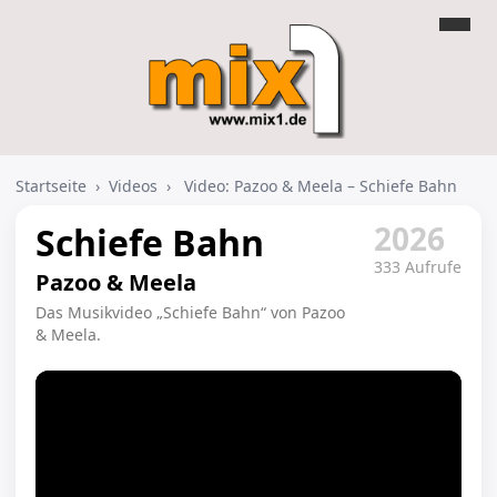
Startseite
›
Videos
›
Video: Pazoo & Meela – Schiefe Bahn
2026
Schiefe Bahn
333 Aufrufe
Pazoo & Meela
Das Musikvideo „Schiefe Bahn“ von Pazoo
& Meela.