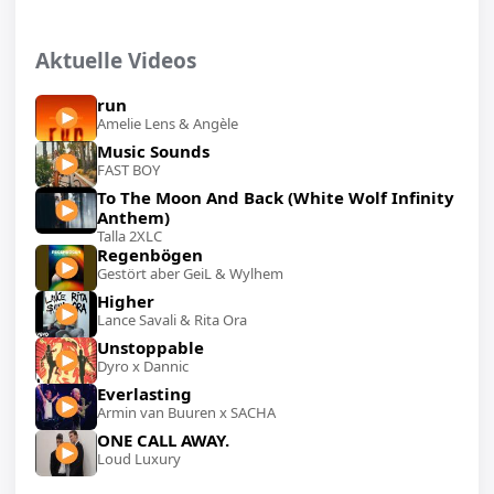
Aktuelle Videos
run
Amelie Lens & Angèle
Music Sounds
FAST BOY
To The Moon And Back (White Wolf Infinity
Anthem)
Talla 2XLC
Regenbögen
Gestört aber GeiL & Wylhem
Higher
Lance Savali & Rita Ora
Unstoppable
Dyro x Dannic
Everlasting
Armin van Buuren x SACHA
ONE CALL AWAY.
Loud Luxury