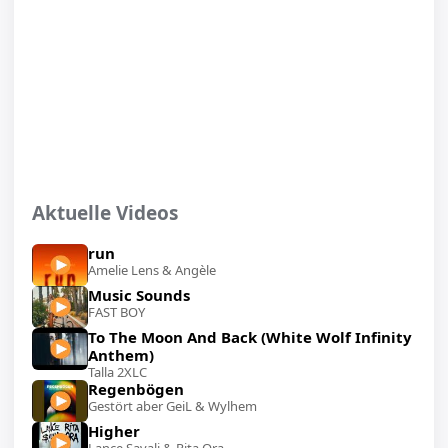
Aktuelle Videos
run
Amelie Lens & Angèle
Music Sounds
FAST BOY
To The Moon And Back (White Wolf Infinity
Anthem)
Talla 2XLC
Regenbögen
Gestört aber GeiL & Wylhem
Higher