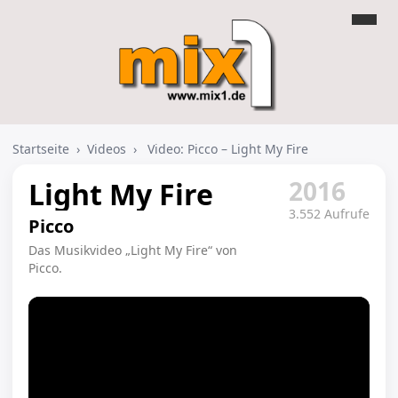
Startseite
›
Videos
›
Video: Picco – Light My Fire
2016
Light My Fire
3.552 Aufrufe
Picco
Das Musikvideo „Light My Fire“ von
Picco.