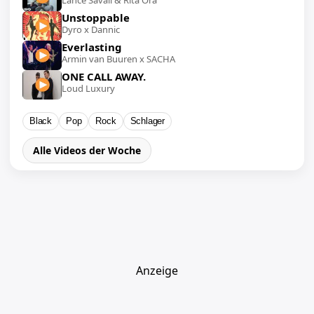
Lance Savali & Rita Ora
Unstoppable
Dyro x Dannic
Everlasting
Armin van Buuren x SACHA
ONE CALL AWAY.
Loud Luxury
Black
Pop
Rock
Schlager
Alle Videos der Woche
Anzeige