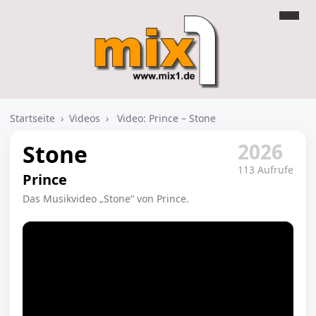
Startseite
›
Videos
›
Video: Prince – Stone
2026
Stone
113 Aufrufe
Prince
Das Musikvideo „Stone“ von Prince.