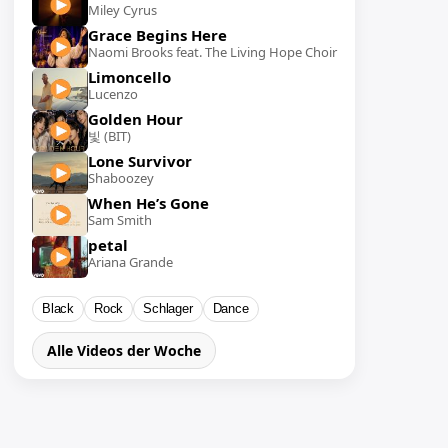
Miley Cyrus
Grace Begins Here
Naomi Brooks feat. The Living Hope Choir
Limoncello
Lucenzo
Golden Hour
빛 (BIT)
Lone Survivor
Shaboozey
When He’s Gone
Sam Smith
petal
Ariana Grande
Black
Rock
Schlager
Dance
Alle Videos der Woche