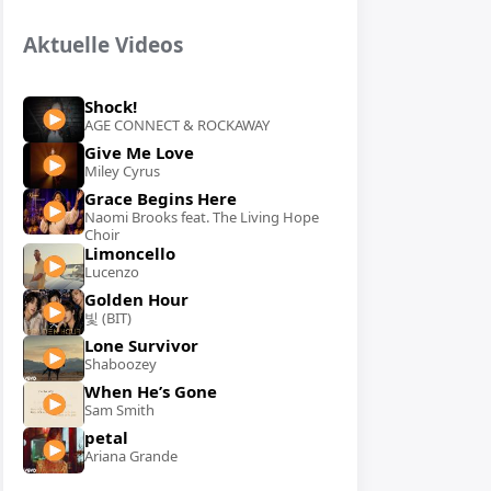
Aktuelle Videos
Shock!
AGE CONNECT & ROCKAWAY
Give Me Love
Miley Cyrus
Grace Begins Here
Naomi Brooks feat. The Living Hope
Choir
Limoncello
Lucenzo
Golden Hour
빛 (BIT)
Lone Survivor
Shaboozey
When He’s Gone
Sam Smith
petal
Ariana Grande