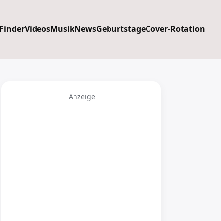
 Finder
Videos
Musik
News
Geburtstage
Cover-Rotation
Anzeige