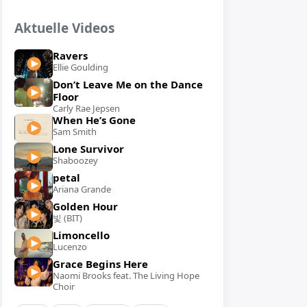
Aktuelle Videos
Ravers
Ellie Goulding
Don’t Leave Me on the Dance
Floor
Carly Rae Jepsen
When He’s Gone
Sam Smith
Lone Survivor
Shaboozey
petal
Ariana Grande
Golden Hour
빛 (BIT)
Limoncello
Lucenzo
Grace Begins Here
Naomi Brooks feat. The Living Hope
Choir