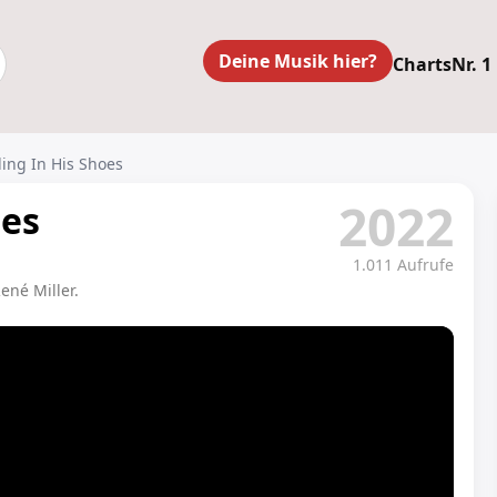
Deine Musik hier?
Charts
Nr. 1
ding In His Shoes
2022
oes
1.011 Aufrufe
ené Miller.