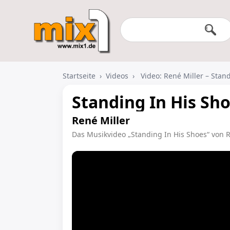
Startseite
›
Videos
›
Video: René Miller – Stan
Standing In His Sh
René Miller
Das Musikvideo „Standing In His Shoes“ von R