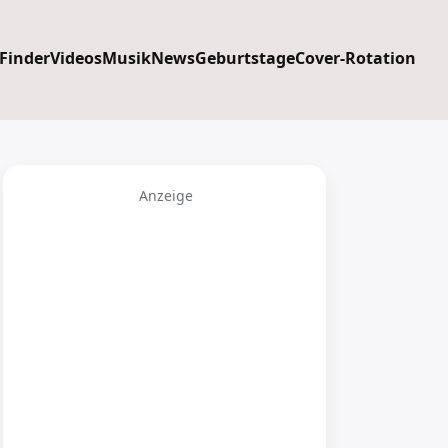
 Finder
Videos
Musik
News
Geburtstage
Cover-Rotation
Anzeige