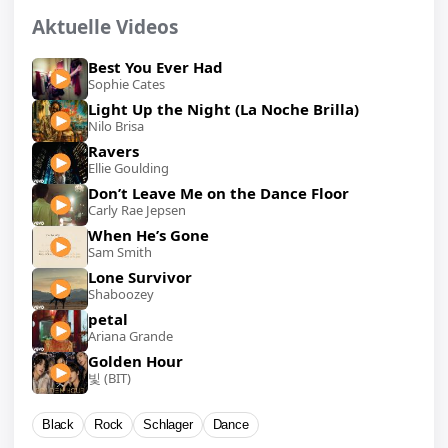
Aktuelle Videos
Best You Ever Had
Sophie Cates
Light Up the Night (La Noche Brilla)
Nilo Brisa
Ravers
Ellie Goulding
Don’t Leave Me on the Dance Floor
Carly Rae Jepsen
When He’s Gone
Sam Smith
Lone Survivor
Shaboozey
petal
Ariana Grande
Golden Hour
빛 (BIT)
Black
Rock
Schlager
Dance