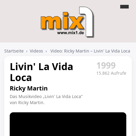
Startseite
›
Videos
›
Video: Ricky Martin – Livin' La Vida Loca
1999
Livin' La Vida
15.862 Aufrufe
Loca
Ricky Martin
Das Musikvideo „Livin' La Vida Loca“
von Ricky Martin.