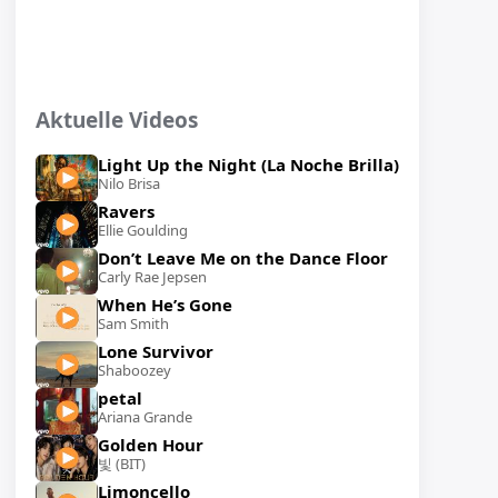
Aktuelle Videos
Light Up the Night (La Noche Brilla)
Nilo Brisa
Ravers
Ellie Goulding
Don’t Leave Me on the Dance Floor
Carly Rae Jepsen
When He’s Gone
Sam Smith
Lone Survivor
Shaboozey
petal
Ariana Grande
Golden Hour
빛 (BIT)
Limoncello