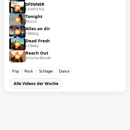
SPINNER
CHAPO102
Tonight
Mucco
Alles an dir
1986zig
Dead Fresh
Lil Baby
Reach Out
Victoria Monét
Pop
Rock
Schlager
Dance
Alle Videos der Woche