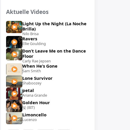
Aktuelle Videos
Light Up the Night (La Noche
Brilla)
Nilo Brisa
Ravers
Ellie Goulding
Don’t Leave Me on the Dance
Floor
Carly Rae Jepsen
When He’s Gone
Sam Smith
Lone Survivor
Shaboozey
petal
Ariana Grande
Golden Hour
빛 (BIT)
Limoncello
Lucenzo