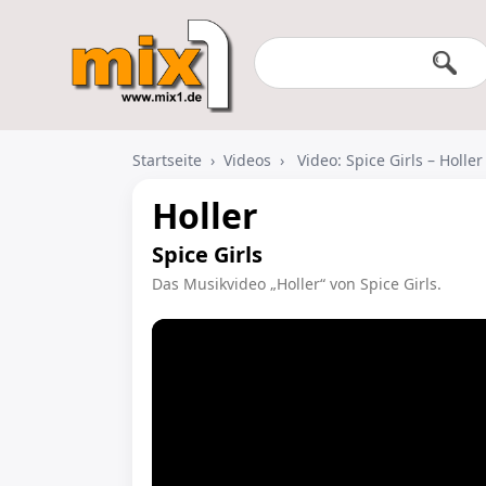
Startseite
›
Videos
›
Video: Spice Girls – Holler
Holler
Spice Girls
Das Musikvideo „Holler“ von Spice Girls.