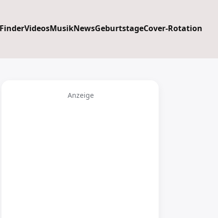
 Finder
Videos
Musik
News
Geburtstage
Cover-Rotation
Anzeige