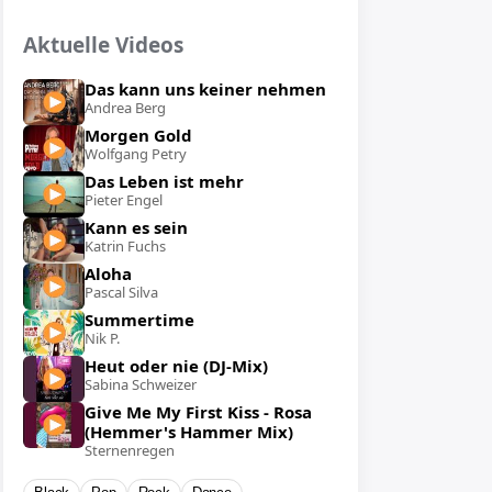
Aktuelle Videos
Das kann uns keiner nehmen
Andrea Berg
Morgen Gold
Wolfgang Petry
Das Leben ist mehr
Pieter Engel
Kann es sein
Katrin Fuchs
Aloha
Pascal Silva
Summertime
Nik P.
Heut oder nie (DJ-Mix)
Sabina Schweizer
Give Me My First Kiss - Rosa
(Hemmer's Hammer Mix)
Sternenregen