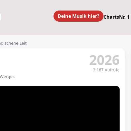
Deine Musik hier?
Charts
Nr. 1
So schene Leit
2026
3.167 Aufrufe
 Werger.