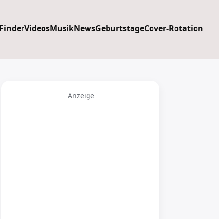
 Finder
Videos
Musik
News
Geburtstage
Cover-Rotation
Anzeige