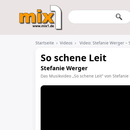
Startseite
›
Videos
›
Video: Stefanie Werger – 
So schene Leit
Stefanie Werger
Das Musikvideo „So schene Leit“ von Stefanie