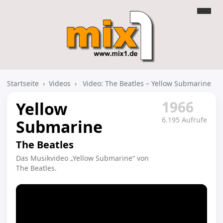
Startseite
›
Videos
›
Video: The Beatles – Yellow Submarine
1966
Yellow
6.195 Aufrufe
Submarine
The Beatles
Das Musikvideo „Yellow Submarine“ von
The Beatles.