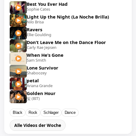
Best You Ever Had
Sophie Cates
Light Up the Night (La Noche Brilla)
Nilo Brisa
Ravers
Ellie Goulding
Don’t Leave Me on the Dance Floor
Carly Rae Jepsen
When He’s Gone
Sam Smith
Lone Survivor
Shaboozey
petal
Ariana Grande
Golden Hour
빛 (BIT)
Black
Rock
Schlager
Dance
Alle Videos der Woche