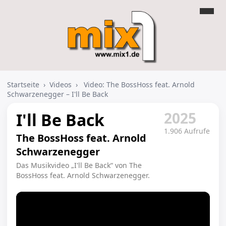
Startseite
›
Videos
›
Video: The BossHoss feat. Arnold
Schwarzenegger – I'll Be Back
2025
I'll Be Back
1.906 Aufrufe
The BossHoss feat. Arnold
Schwarzenegger
Das Musikvideo „I'll Be Back“ von The
BossHoss feat. Arnold Schwarzenegger.