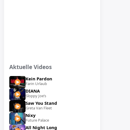
Aktuelle Videos
Kein Pardon
Farin Urlaub
DIANA
Sloppy Joe’s
Saw You Stand
Greta Van Fleet
Nixy
Future Palace
All Night Long