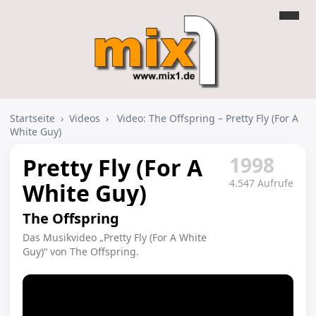
Startseite
›
Videos
›
Video: The Offspring – Pretty Fly (For A
White Guy)
1998
Pretty Fly (For A
4.547 Aufrufe
White Guy)
The Offspring
Das Musikvideo „Pretty Fly (For A White
Guy)“ von The Offspring.