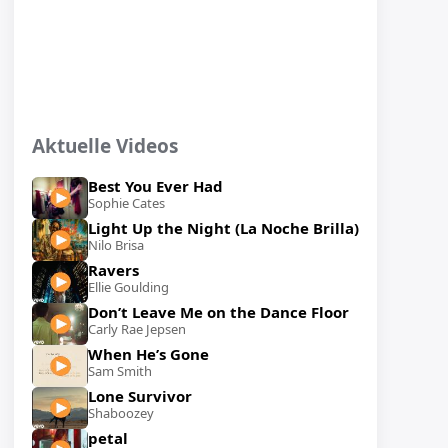
Aktuelle Videos
Best You Ever Had
Sophie Cates
Light Up the Night (La Noche Brilla)
Nilo Brisa
Ravers
Ellie Goulding
Don’t Leave Me on the Dance Floor
Carly Rae Jepsen
When He’s Gone
Sam Smith
Lone Survivor
Shaboozey
petal