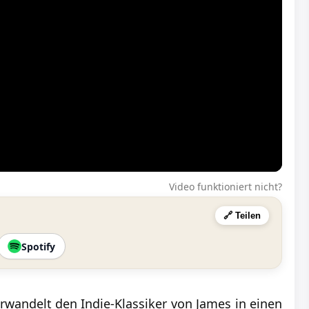
Video funktioniert nicht?
🔗 Teilen
Spotify
rwandelt den Indie-Klassiker von James in einen