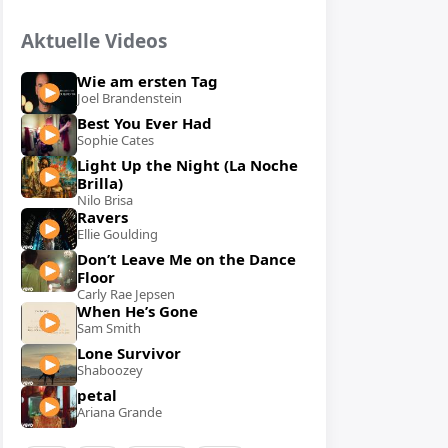
Aktuelle Videos
Wie am ersten Tag
Joel Brandenstein
Best You Ever Had
Sophie Cates
Light Up the Night (La Noche
Brilla)
Nilo Brisa
Ravers
Ellie Goulding
Don’t Leave Me on the Dance
Floor
Carly Rae Jepsen
When He’s Gone
Sam Smith
Lone Survivor
Shaboozey
petal
Ariana Grande