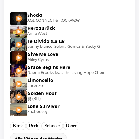
Shock!
AGE CONNECT & ROCKAWAY
Herz zurück
Anne West
Te Olvido (La La)
benny blanco, Selena Gomez & Becky G
Give Me Love
Miley Cyrus
Grace Begins Here
Naomi Brooks feat. The Living Hope Choir
Limoncello
Lucenzo
Golden Hour
빛 (BIT)
Lone Survivor
Shaboozey
Black
Rock
Schlager
Dance
Alle Videos der Woche