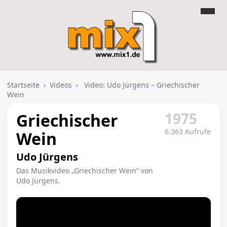
Startseite
›
Videos
›
Video: Udo Jürgens – Griechischer
Wein
1975
Griechischer
6.363 Aufrufe
Wein
Udo Jürgens
Das Musikvideo „Griechischer Wein“ von
Udo Jürgens.