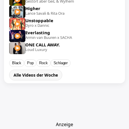
Gestört aber GeiL & Wylhem
Higher
Lance Savali & Rita Ora
Unstoppable
Dyro x Dannic
Everlasting
Armin van Buuren x SACHA
ONE CALL AWAY.
Loud Luxury
Black
Pop
Rock
Schlager
Alle Videos der Woche
Anzeige