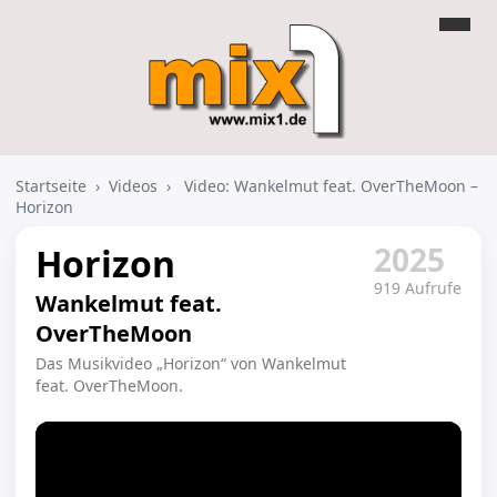
Startseite
›
Videos
›
Video: Wankelmut feat. OverTheMoon –
Horizon
2025
Horizon
919 Aufrufe
Wankelmut feat.
OverTheMoon
Das Musikvideo „Horizon“ von Wankelmut
feat. OverTheMoon.