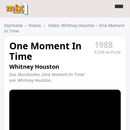
Startseite
›
Videos
›
Video: Whitney Houston – One Moment
In Time
1988
One Moment In
8.538 Aufrufe
Time
Whitney Houston
Das Musikvideo „One Moment In Time“
von Whitney Houston.