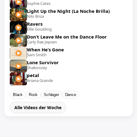
Sophie Cates
Light Up the Night (La Noche Brilla)
Nilo Brisa
Ravers
Ellie Goulding
Don’t Leave Me on the Dance Floor
Carly Rae Jepsen
When He’s Gone
Sam Smith
Lone Survivor
Shaboozey
petal
Ariana Grande
Black
Rock
Schlager
Dance
Alle Videos der Woche